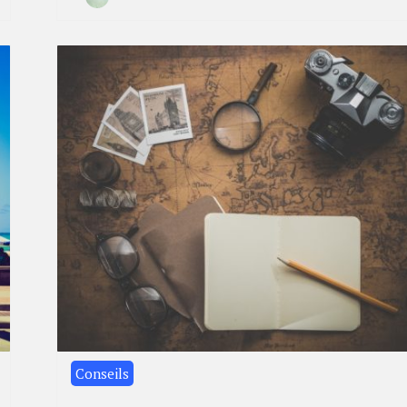
By
30
Camille
janvier
2023
Conseils