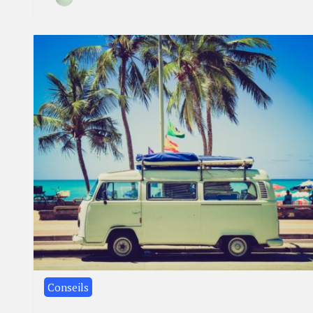
By
30
Camille
janvier
2023
Conseils