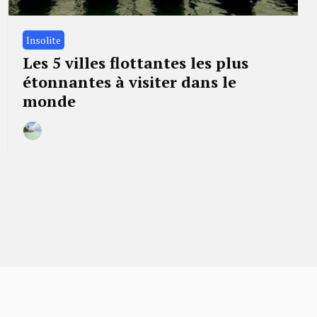
Insolite
Les 5 villes flottantes les plus
étonnantes à visiter dans le
monde
By
31
Camille
janvier
2023