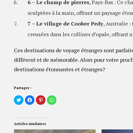
6 – Le champ de pierres
, Pays-Bas : Ce ch
sculptées à la main, offrant un paysage étra
7 – Le village de Coober Pedy
, Australie 
creusées dans les collines d’opale, offrant 
Ces destinations de voyage étranges sont parfait
différent et de mémorable. Alors pour votre proc
destinations étonnantes et étranges?
Partager :
Cliquez
Cliquez
Cliquez
Cliquez
pour
pour
pour
pour
partager
partager
partager
partager
sur
sur
sur
sur
Twitter(ouvre
Facebook(ouvre
Pinterest(ouvre
WhatsApp(ouvre
dans
dans
dans
dans
une
une
une
une
Articles similaires
nouvelle
nouvelle
nouvelle
nouvelle
fenêtre)
fenêtre)
fenêtre)
fenêtre)