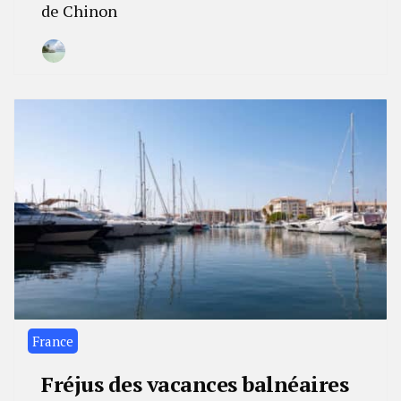
de Chinon
By
24
Camille
janvier
2023
France
Fréjus des vacances balnéaires